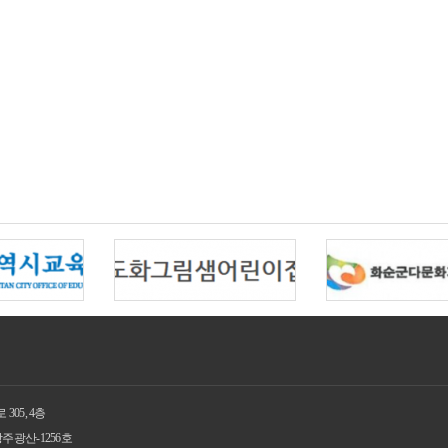
05, 4층
광주광산-1256호