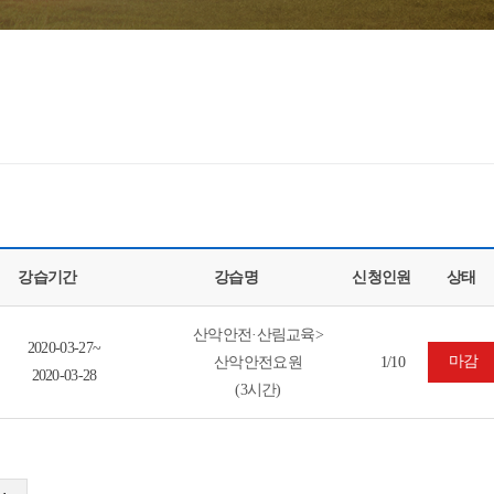
강습기간
강습명
신청인원
상태
산악안전·산림교육>
2020-03-27~
마감
산악안전요원
1/10
2020-03-28
(3시간)