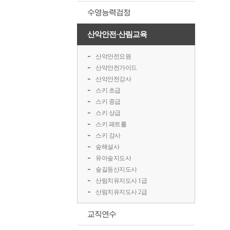
수영능력검정
산악안전·산림교육
산악안전요원
산악안전가이드
산악안전강사
스키 초급
스키 중급
스키 상급
스키 패트롤
스키 강사
숲해설사
유아숲지도사
숲길등산지도사
산림치유지도사 1급
산림치유지도사 2급
교직연수