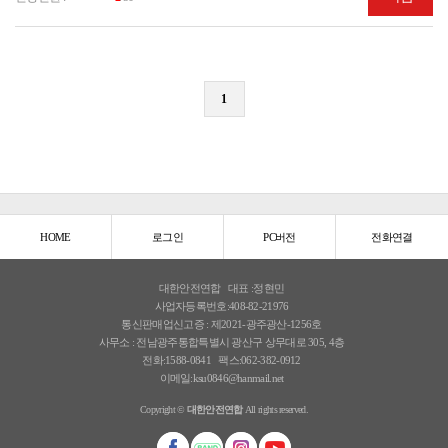
1
HOME
로그인
PC버전
전화연결
대한안전연합
대표 :정현민
사업자등록번호:408-82-21976
통신판매업신고증 : 제2021-광주광산-1256호
사무소 : 전남광주통합특별시 광산구 상무대로 305, 4층
전화:1588-0841
팩스:062-382-0912
이메일:ksu0846@hanmail.net
Copyright ©
대한안전연합
All rights reserved.