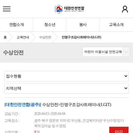
연합소개
청소년
봉사
교육소개
홈
교육안내
수상안전
인명구조강사트레이너(LGIT)
수상안전
[대한안전연합(광주)]
수상안전>인명구조강사트레이너(LGIT)
강습기간 :
2020-04-03~2020-04-04
교육장소 :
광주 북구 중문로 지하 62 우산동, 건강복지타운 우산수영장 다
목적강의실 및 수영장
마감
신청인원 :
2
/50